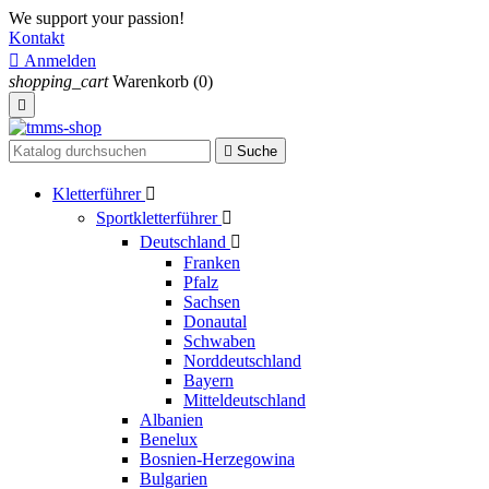
We support your passion!
Kontakt

Anmelden
shopping_cart
Warenkorb
(0)


Suche
Kletterführer

Sportkletterführer

Deutschland

Franken
Pfalz
Sachsen
Donautal
Schwaben
Norddeutschland
Bayern
Mitteldeutschland
Albanien
Benelux
Bosnien-Herzegowina
Bulgarien