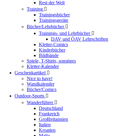
Rest der Welt
Training

Trainingsbücher
Trainingsgeräte
Bücher/Lehrbücher

Trainings- und Lehrbücher

DAV und ÖAV Lehrschriften
Kletter-Comics
Kinderbücher
Bildbände
Spiele, T-Shirts, sonstiges
Kletter-Kalender
Geschenkartikel

Nice to have!
Wandkalender
Bücher/Comics
Outdoor-Sports

Wanderführer

Deutschland
Frankreich
Großbritannien
Italien
Kroatien
Malta