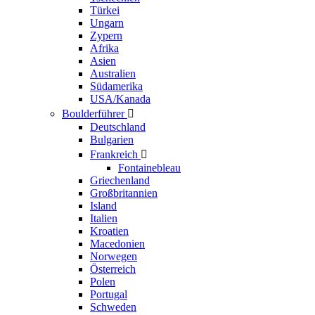
Türkei
Ungarn
Zypern
Afrika
Asien
Australien
Südamerika
USA/Kanada
Boulderführer

Deutschland
Bulgarien
Frankreich

Fontainebleau
Griechenland
Großbritannien
Island
Italien
Kroatien
Macedonien
Norwegen
Österreich
Polen
Portugal
Schweden