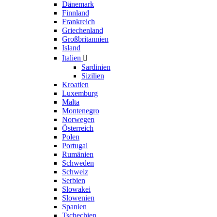
Dänemark
Finnland
Frankreich
Griechenland
Großbritannien
Island
Italien

Sardinien
Sizilien
Kroatien
Luxemburg
Malta
Montenegro
Norwegen
Österreich
Polen
Portugal
Rumänien
Schweden
Schweiz
Serbien
Slowakei
Slowenien
Spanien
Tschechien