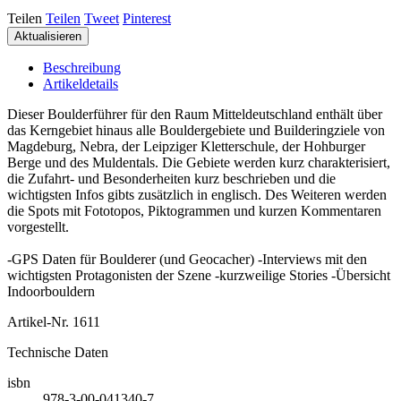
Teilen
Teilen
Tweet
Pinterest
Beschreibung
Artikeldetails
Dieser Boulderführer für den Raum Mitteldeutschland enthält über
das Kerngebiet hinaus alle Bouldergebiete und Builderingziele von
Magdeburg, Nebra, der Leipziger Kletterschule, der Hohburger
Berge und des Muldentals. Die Gebiete werden kurz charakterisiert,
die Zufahrt- und Besonderheiten kurz beschrieben und die
wichtigsten Infos gibts zusätzlich in englisch. Des Weiteren werden
die Spots mit Fototopos, Piktogrammen und kurzen Kommentaren
vorgestellt.
-GPS Daten für Boulderer (und Geocacher) -Interviews mit den
wichtigsten Protagonisten der Szene -kurzweilige Stories -Übersicht
Indoorbouldern
Artikel-Nr.
1611
Technische Daten
isbn
978-3-00-041340-7