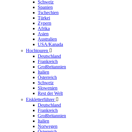
Schweiz
Spanien
Tschechien
Türkei
Zypern
Afrika
Asien
Australien
USA/Kanada
Hochtouren

Deutschland
Frankreich
Großbritannien
Italien
Österreich
Schweiz
Slowenien
Rest der Welt
Eiskletterführer

Deutschland
Frankreich
Großbritannien
Italien
Norwegen
Österreich