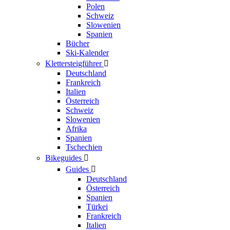
Polen
Schweiz
Slowenien
Spanien
Bücher
Ski-Kalender
Klettersteigführer

Deutschland
Frankreich
Italien
Österreich
Schweiz
Slowenien
Afrika
Spanien
Tschechien
Bikeguides

Guides

Deutschland
Österreich
Spanien
Türkei
Frankreich
Italien