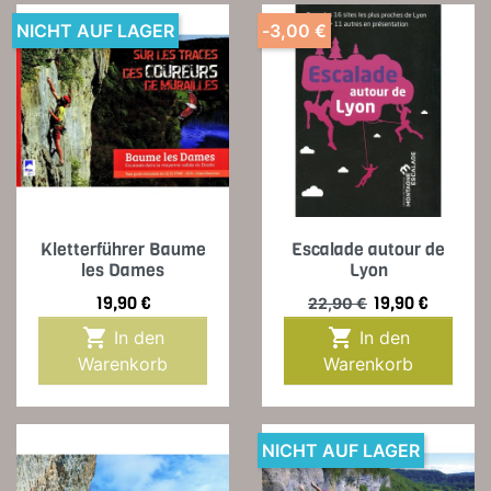
NICHT AUF LAGER
-3,00 €
Kletterführer Baume
Escalade autour de
les Dames
Lyon
Preis
Verkaufspreis
Preis
19,90 €
19,90 €
22,90 €


In den
In den
Warenkorb
Warenkorb
NICHT AUF LAGER