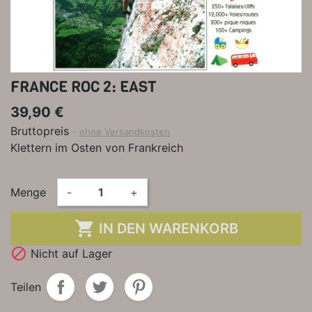
FRANCE ROC 2: EAST
39,90 €
Bruttopreis
ohne Versandkosten
Klettern im Osten von Frankreich
Menge
-
+

IN DEN WARENKORB

Nicht auf Lager
Teilen