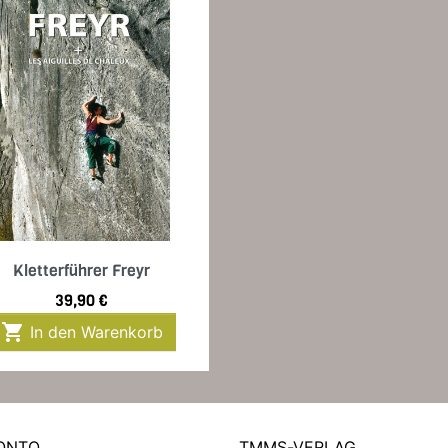
Vorschau

Kletterführer Freyr
Preis
39,90 €

In den Warenkorb
KONTO
TMMS-VERLAG