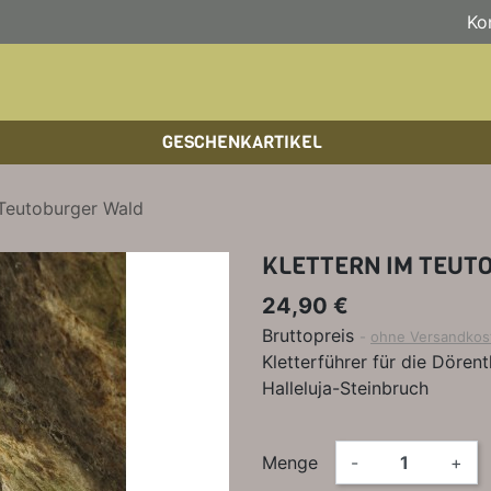
Ko
GESCHENKARTIKEL
BOULDERFÜHRER
WANDKALENDER
HOCHTOUREN
HOC
BÜC
SKI
 Teutoburger Wald
KLETTERSTEIGFÜHRER
BIKEGUIDES
WAN
LEH
KLETTERN IM TEUT
BÜCHER/LEHRBÜCHER
OUTDOOR-KALENDER
SPI
24,90 €
Bruttopreis
ohne Versandkos
Kletterführer für die Dören
Halleluja-Steinbruch
Menge
-
+