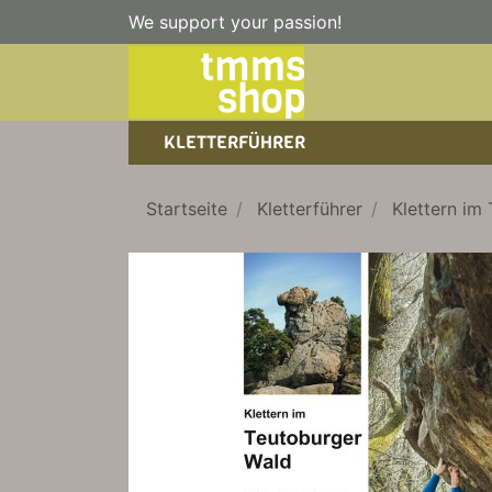
We support your passion!
KLETTERFÜHRER
SPORTKLETTERFÜHRER
NICE TO HAVE!
WANDERFÜHRER
Startseite
Kletterführer
Klettern im
EISKLETTERFÜHRER
KLETTERSTEIGFÜHRER
TRAINING
BÜCHER
KLETTER-KALENDER