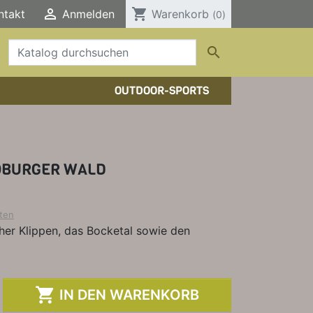

shopping_cart
ntakt
Anmelden
Warenkorb
(0)

OUTDOOR-SPORTS
HTOUREN
HER/COMICS
TOURENFÜHRER
DERFÜHRER
RBÜCHER
OBURGER WALD
ELE, T-SHIRTS, SONSTIGES
ten
ther Klippen, das Bocketal sowie den

IN DEN WARENKORB