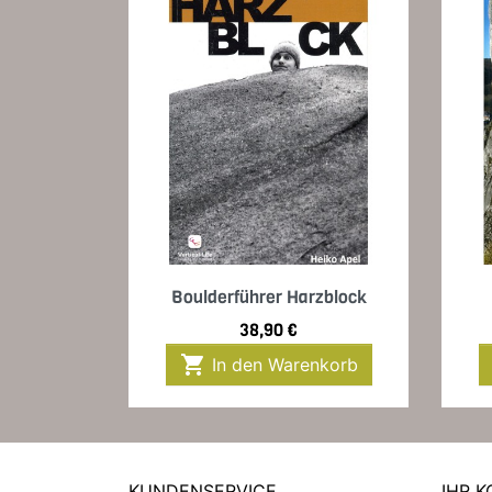
Vorschau

Boulderführer Harzblock
Preis
38,90 €

In den Warenkorb
KUNDENSERVICE
IHR 