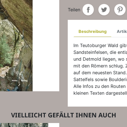
Teilen
Beschreibung
Artik
Im Teutoburger Wald gibt 
Sandsteinfelsen, die en
und Detmold liegen, wo s
mit den Römern schlug. 
auf dem neuesten Stand.
Sattelfels sowie Boulderi
Alle Infos zu den Routen
kleinen Texten dargestell
VIELLEICHT GEFÄLLT IHNEN AUCH