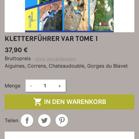
KLETTERFÜHRER VAR TOME 1
37,90 €
Bruttopreis
ohne Versandkosten
Aiguines, Correns, Chateaudouble, Gorges du Blavet
Menge
-
+

IN DEN WARENKORB
Teilen