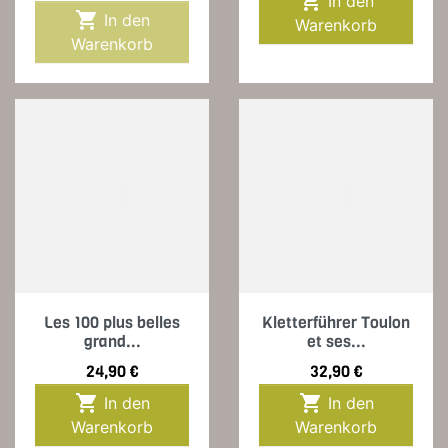

In den

In den
Warenkorb
Warenkorb
Les 100 plus belles
Kletterführer Toulon
grand...
et ses...
Preis
Preis
24,90 €
32,90 €


In den
In den
Warenkorb
Warenkorb