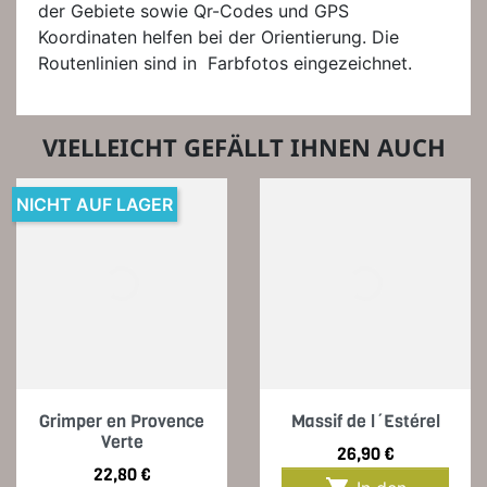
der Gebiete sowie Qr-Codes und GPS
Koordinaten helfen bei der Orientierung. Die
Routenlinien sind in Farbfotos eingezeichnet.
VIELLEICHT GEFÄLLT IHNEN AUCH
NICHT AUF LAGER
Grimper en Provence
Massif de l´Estérel
Verte
Preis
26,90 €
Preis
22,80 €