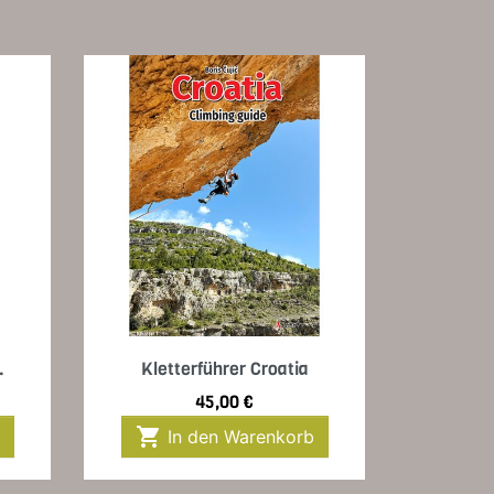
Vorschau

.
Kletterführer Croatia
Preis
45,00 €

In den Warenkorb