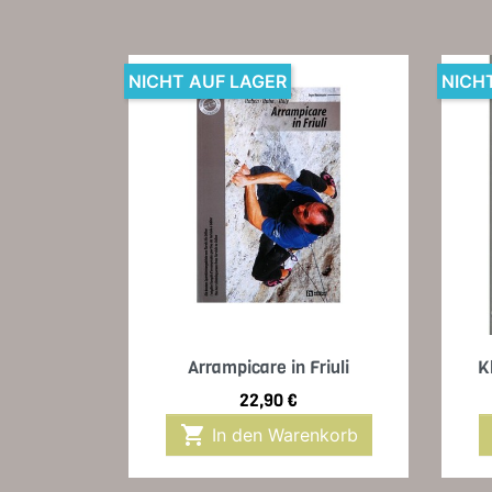
NICHT AUF LAGER
NICH
Vorschau

Arrampicare in Friuli
K
Preis
22,90 €

In den Warenkorb