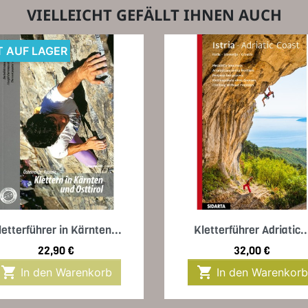
VIELLEICHT GEFÄLLT IHNEN AUCH
T AUF LAGER
Vorschau
Vorschau


letterführer in Kärnten...
Kletterführer Adriatic..
Preis
Preis
22,90 €
32,00 €


In den Warenkorb
In den Warenkorb