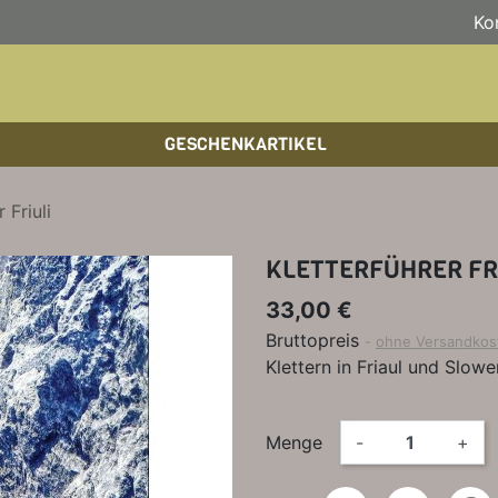
Ko
GESCHENKARTIKEL
BOULDERFÜHRER
WANDKALENDER
HOCHTOUREN
HOC
BÜC
SKI
 Friuli
KLETTERSTEIGFÜHRER
BIKEGUIDES
WAN
LEH
KLETTERFÜHRER FR
BÜCHER/LEHRBÜCHER
OUTDOOR-KALENDER
SPI
33,00 €
Bruttopreis
ohne Versandkos
Klettern in Friaul und Slowe
Menge
-
+