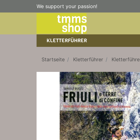
We support your passion!
KLETTERFÜHRER
SPORTKLETTERFÜHRER
NICE TO HAVE!
WANDERFÜHRER
Startseite
Kletterführer
Kletterführer
EISKLETTERFÜHRER
KLETTERSTEIGFÜHRER
TRAINING
BÜCHER
KLETTER-KALENDER