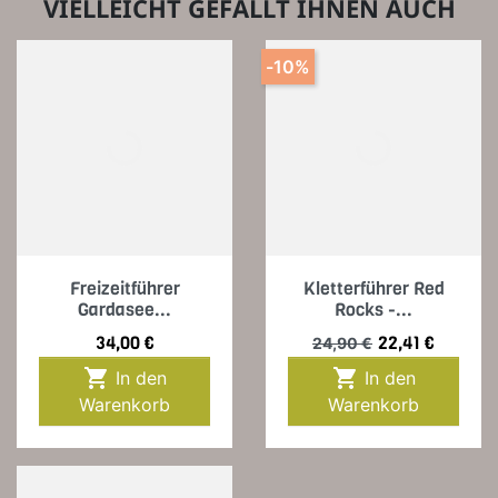
VIELLEICHT GEFÄLLT IHNEN AUCH
-10%
Freizeitführer
Kletterführer Red
Gardasee...
Rocks -...
Preis
Verkaufspreis
Preis
34,00 €
22,41 €
24,90 €


In den
In den
Warenkorb
Warenkorb