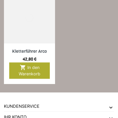
Kletterführer Arco
Preis
42,80 €

In den
Warenkorb
KUNDENSERVICE
IHR KONTO