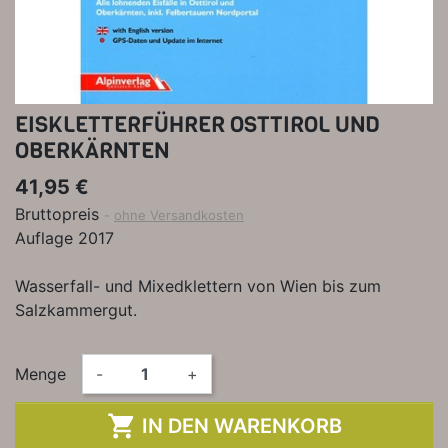
EISKLETTERFÜHRER OSTTIROL UND
OBERKÄRNTEN
41,95 €
Bruttopreis
ohne Versandkosten
Auflage 2017
Wasserfall- und Mixedklettern von Wien bis zum
Salzkammergut.
Menge
-
+

IN DEN WARENKORB