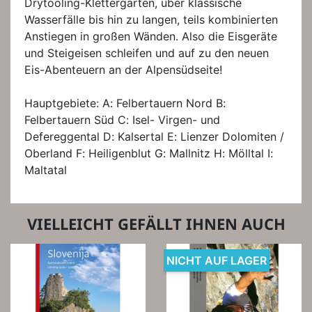
Drytooling-Klettergarten, über klassische
Wasserfälle bis hin zu langen, teils kombinierten
Anstiegen in großen Wänden. Also die Eisgeräte
und Steigeisen schleifen und auf zu den neuen
Eis-Abenteuern an der Alpensüdseite!
Hauptgebiete: A: Felbertauern Nord B:
Felbertauern Süd C: Isel- Virgen- und
Defereggental D: Kalsertal E: Lienzer Dolomiten /
Oberland F: Heiligenblut G: Mallnitz H: Mölltal I:
Maltatal
VIELLEICHT GEFÄLLT IHNEN AUCH
NICHT AUF LAGER