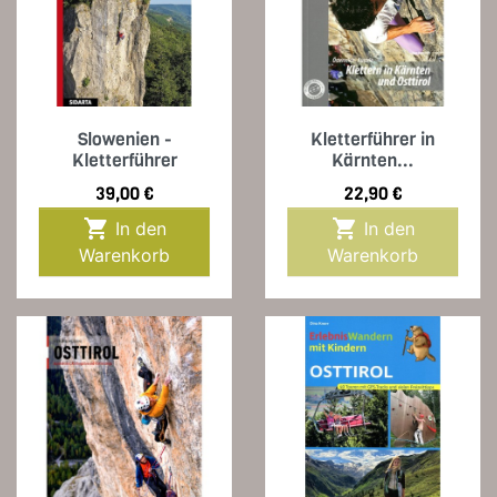
Slowenien -
Kletterführer in
Kletterführer
Kärnten...
Preis
Preis
39,00 €
22,90 €


In den
In den
Warenkorb
Warenkorb