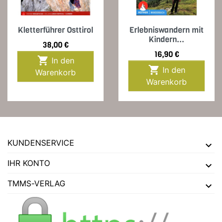
Kletterführer Osttirol
Erlebniswandern mit
Kindern...
Preis
38,00 €
Preis
16,90 €

In den

In den
Warenkorb
Warenkorb
KUNDENSERVICE
IHR KONTO
TMMS-VERLAG