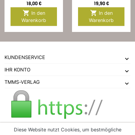
Preis
Preis
18,00 €
19,90 €


In den
In den
Warenkorb
Warenkorb
KUNDENSERVICE
IHR KONTO
TMMS-VERLAG
Diese Website nutzt Cookies, um bestmögliche