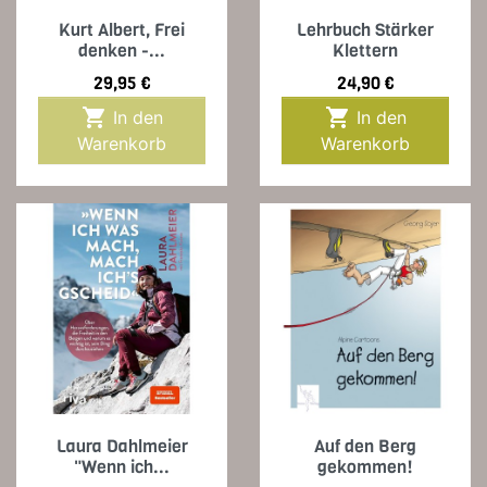
Kurt Albert, Frei
Lehrbuch Stärker
denken -...
Klettern
Preis
Preis
29,95 €
24,90 €


In den
In den
Warenkorb
Warenkorb
Laura Dahlmeier
Auf den Berg
"Wenn ich...
gekommen!