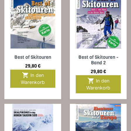
Best of Skitouren
Best of Skitouren -
Band 2
Preis
29,80 €
Preis
29,80 €

In den

In den
Warenkorb
Warenkorb