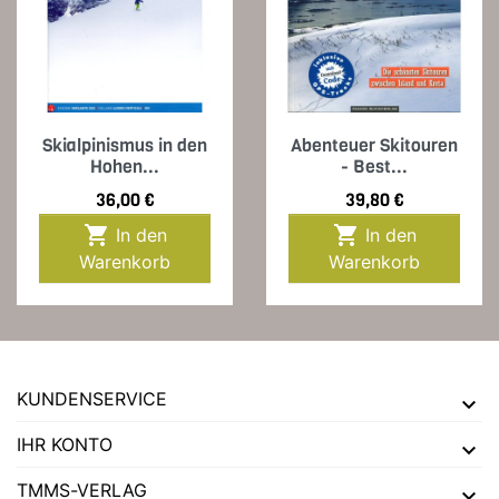
Skialpinismus in den
Abenteuer Skitouren
Hohen...
- Best...
Preis
Preis
36,00 €
39,80 €


In den
In den
Warenkorb
Warenkorb
KUNDENSERVICE
IHR KONTO
TMMS-VERLAG