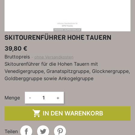
SKITOURENFÜHRER HOHE TAUERN
39,80 €
Bruttopreis
ohne Versandkosten
Skitourenführer für die Hohen Tauern mit
Venedigergruppe, Granatspitzgruppe, Glocknergruppe,
Goldberggruppe sowie Ankogelgruppe
Menge
-
+

IN DEN WARENKORB
Teilen