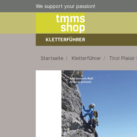
We support your passion!
KLETTERFÜHRER
SPORTKLETTERFÜHRER
NICE TO HAVE!
WANDERFÜHRER
Startseite
Kletterführer
Tirol Plaisir
EISKLETTERFÜHRER
KLETTERSTEIGFÜHRER
TRAINING
BÜCHER
KLETTER-KALENDER