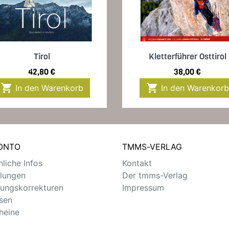
Vorschau
Vorschau


Tirol
Kletterführer Osttirol
Preis
Preis
42,80 €
38,00 €


In den Warenkorb
In den Warenkorb
KONTO
TMMS-VERLAG
liche Infos
Kontakt
llungen
Der tmms-Verlag
ungskorrekturen
Impressum
sen
heine