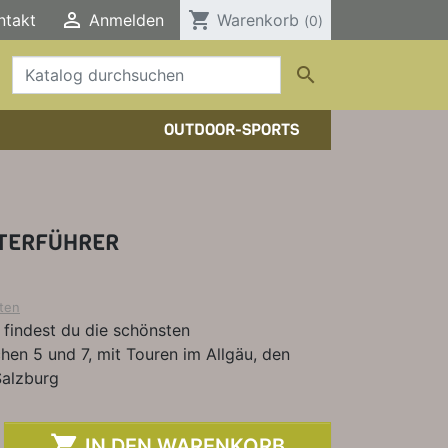

shopping_cart
ntakt
Anmelden
Warenkorb
(0)

OUTDOOR-SPORTS
HTOUREN
HER/COMICS
TOURENFÜHRER
DERFÜHRER
RBÜCHER
TTERFÜHRER
ELE, T-SHIRTS, SONSTIGES
ten
ol findest du die schönsten
hen 5 und 7, mit Touren im Allgäu, den
Salzburg

IN DEN WARENKORB