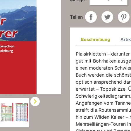
Teilen
Beschreibung
Artik
Plaisirklettern – darunte
gut mit Bohrhaken ausge
einen moderaten Schwier
Buch werden die schönst
optisch ansprechend darg
erwartet – Toposkizze, Ü
Schwierigkeitsdiagramm

Angefangen vom Tannhei
streift die Routensammlu
hin zum Wilden Kaiser – n
Mehrseillängen-Touren i