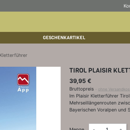
Ko
GESCHENKARTIKEL
BOULDERFÜHRER
WANDKALENDER
HOCHTOUREN
HOC
BÜC
SKI
 Kletterführer
KLETTERSTEIGFÜHRER
BIKEGUIDES
WAN
LEH
TIROL PLAISIR KLE
BÜCHER/LEHRBÜCHER
OUTDOOR-KALENDER
SPI
39,95 €
Bruttopreis
ohne Versandkos
Im Plaisir Kletterführer Tir
Mehrseillängenrouten zwisc
Bayerischen Voralpen und 
Menge
-
+