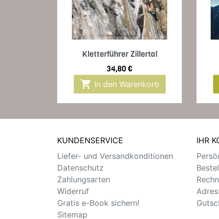
Vorschau

Kletterführer Zillertal
Preis
34,80 €

In den Warenkorb
KUNDENSERVICE
IHR 
Liefer- und Versandkonditionen
Persön
Datenschutz
Beste
Zahlungsarten
Rechn
Widerruf
Adres
Gratis e-Book sichern!
Gutsc
Sitemap