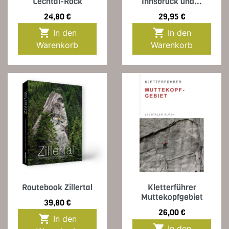
Lechtal-Rock
Innsbruck und...
Preis
Preis
24,80 €
29,95 €


In den
In den
Warenkorb
Warenkorb
Routebook Zillertal
Kletterführer
Muttekopfgebiet
Preis
39,80 €
Preis
26,00 €

In den

In den