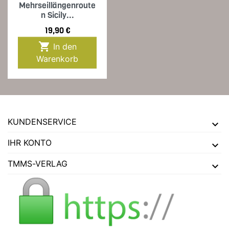
Mehrseillängenroute
n Sicily...
Preis
19,90 €

In den
Warenkorb
KUNDENSERVICE
IHR KONTO
TMMS-VERLAG