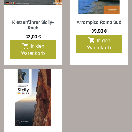
Kletterführer Sicily-
Arrampica Roma Sud
Rock
Preis
39,90 €
Preis
32,00 €

In den

In den
Warenkorb
Warenkorb