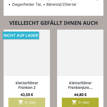
• Ziegenfelder Tal, • Bärental/Zillertal
VIELLEICHT GEFÄLLT IHNEN AUCH
NICHT AUF LAGER
Kletterführer
Kletterführer
Franken 2
Frankenjura...
Preis
Preis
43,50 €
44,80 €


In den
In den