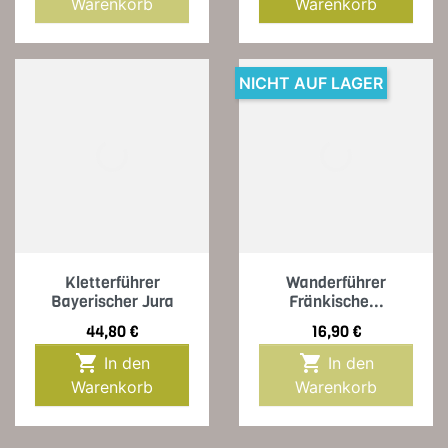
Warenkorb
Warenkorb
NICHT AUF LAGER
Kletterführer
Wanderführer
Bayerischer Jura
Fränkische...
Preis
Preis
44,80 €
16,90 €


In den
In den
Warenkorb
Warenkorb