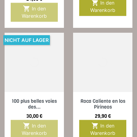

In den

In den
Warenkorb
Warenkorb
NICHT AUF LAGER
100 plus belles voies
Roca Caliente en los
des...
Pirineos
Preis
Preis
30,00 €
29,90 €


In den
In den
Warenkorb
Warenkorb