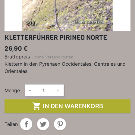
KLETTERFÜHRER PIRINEO NORTE
26,90 €
Bruttopreis
ohne Versandkosten
Klettern in den Pyrenäen Occidentales, Centrales und
Orientales
Menge
-
+

IN DEN WARENKORB
Teilen