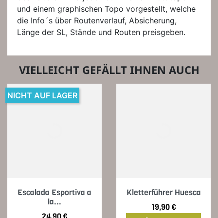
und einem graphischen Topo vorgestellt, welche
die Info´s über Routenverlauf, Absicherung,
Länge der SL, Stände und Routen preisgeben.
VIELLEICHT GEFÄLLT IHNEN AUCH
NICHT AUF LAGER
Escalada Esportiva a
Kletterführer Huesca
la...
Preis
19,90 €
Preis
24,90 €