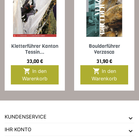
Kletterführer Kanton
Boulderführer
Tessin...
Verzasca
Preis
Preis
33,00 €
31,90 €


In den
In den
Warenkorb
Warenkorb
KUNDENSERVICE
IHR KONTO