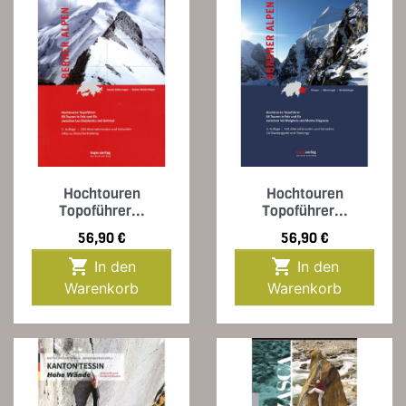
Hochtouren
Hochtouren
Topoführer...
Topoführer...
Preis
Preis
56,90 €
56,90 €


In den
In den
Warenkorb
Warenkorb