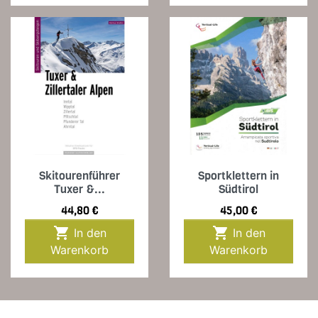
Skitourenführer
Sportklettern in
Tuxer &...
Südtirol
Preis
Preis
44,80 €
45,00 €


In den
In den
Warenkorb
Warenkorb