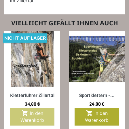
im Zillertal.
VIELLEICHT GEFÄLLT IHNEN AUCH
NICHT AUF LAGER
Kletterführer Zillertal
Sportklettern -...
Preis
Preis
34,80 €
24,90 €


In den
In den
Warenkorb
Warenkorb