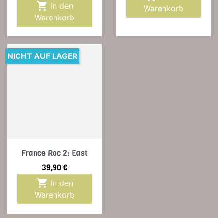

In den
Warenkorb
Warenkorb
NICHT AUF LAGER
France Roc 2: East
Preis
39,90 €

In den
Warenkorb