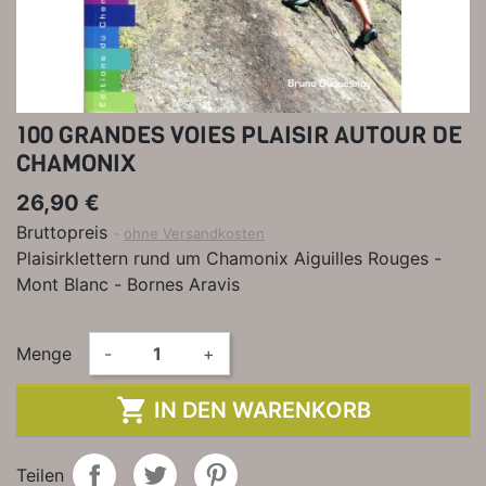
100 GRANDES VOIES PLAISIR AUTOUR DE
CHAMONIX
26,90 €
Bruttopreis
ohne Versandkosten
Plaisirklettern rund um Chamonix Aiguilles Rouges -
Mont Blanc - Bornes Aravis
Menge
-
+

IN DEN WARENKORB
Teilen