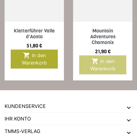
Kletterführer Valle
Mountain
d'Aosta
Adventures
Chamonix
Preis
51,80 €
Preis
21,90 €

In den

In den
Warenkorb
Warenkorb
KUNDENSERVICE
IHR KONTO
TMMS-VERLAG