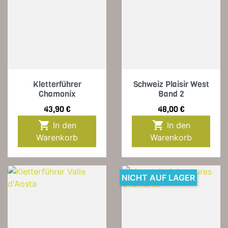
Kletterführer
Schweiz Plaisir West
Chamonix
Band 2
Preis
Preis
43,90 €
48,00 €


In den
In den
Warenkorb
Warenkorb
NICHT AUF LAGER