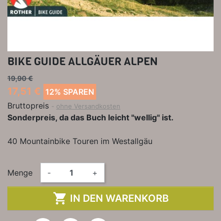
BIKE GUIDE ALLGÄUER ALPEN
19,90 €
17,51 €
12% SPAREN
Bruttopreis
ohne Versandkosten
Sonderpreis, da das Buch leicht "wellig" ist.
40 Mountainbike Touren im Westallgäu
Menge
-
+

IN DEN WARENKORB