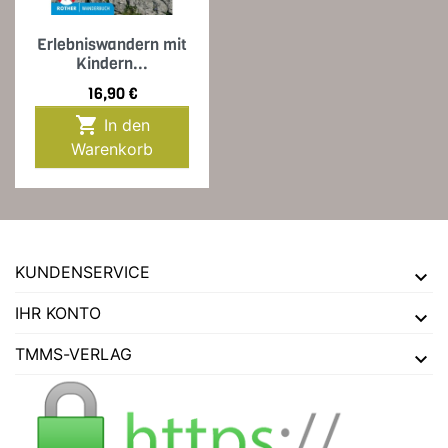
Erlebniswandern mit
Kindern...
Preis
16,90 €

In den
Warenkorb
KUNDENSERVICE
IHR KONTO
TMMS-VERLAG