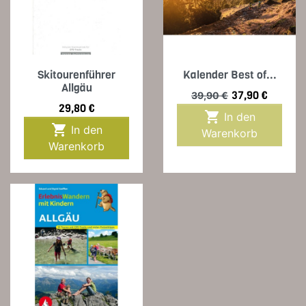
Skitourenführer
Kalender Best of...
Allgäu
Verkaufspreis
Preis
37,90 €
39,90 €
Preis
29,80 €

In den

In den
Warenkorb
Warenkorb