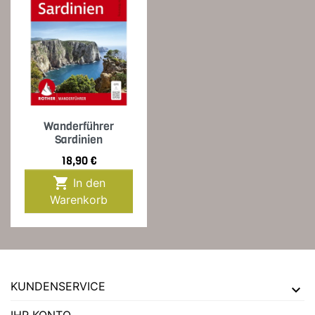
Wanderführer
Sardinien
Preis
18,90 €

In den
Warenkorb
KUNDENSERVICE
IHR KONTO