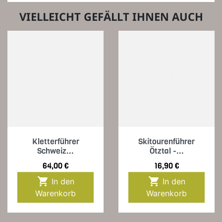
VIELLEICHT GEFÄLLT IHNEN AUCH
Kletterführer
Skitourenführer
Schweiz...
Ötztal -...
Preis
Preis
64,00 €
16,90 €


In den
In den
Warenkorb
Warenkorb