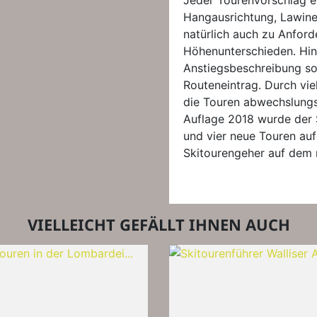
Jeder Tourenvorschlag ent
Hangausrichtung, Lawine
natürlich auch zu Anfor
Höhenunterschieden. Hi
Anstiegsbeschreibung so
Routeneintrag. Durch vie
die Touren abwechslungsr
Auflage 2018 wurde der S
und vier neue Touren au
Skitourengeher auf dem 
VIELLEICHT GEFÄLLT IHNEN AUCH