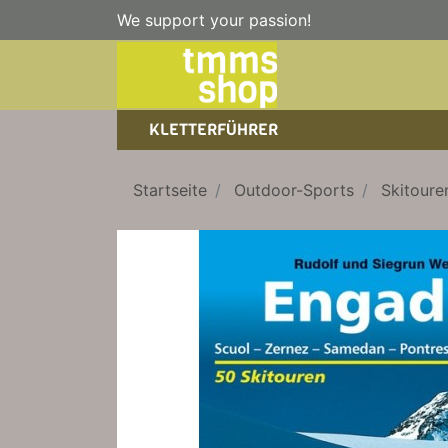
We support your passion!
KLETTERFÜHRER
SPORTKLETTERFÜHRER
NICE TO HAVE!
WANDERFÜHRER
Startseite
Outdoor-Sports
Skitoure
EISKLETTERFÜHRER
KLETTERSTEIGFÜHRER
TRAINING
BÜCHER
KLETTER-KALENDER