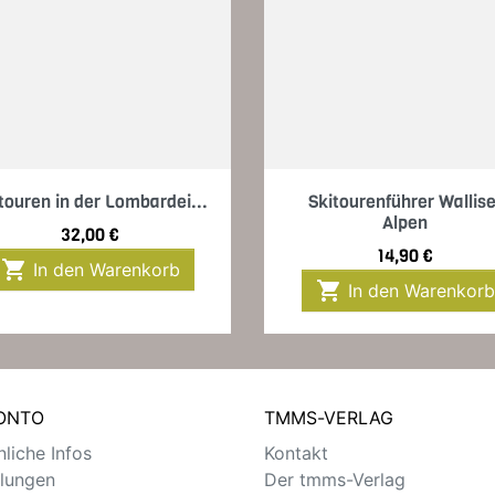
Vorschau
Vorschau


touren in der Lombardei...
Skitourenführer Wallise
Alpen
Preis
32,00 €
Preis
14,90 €

In den Warenkorb

In den Warenkorb
KONTO
TMMS-VERLAG
liche Infos
Kontakt
llungen
Der tmms-Verlag