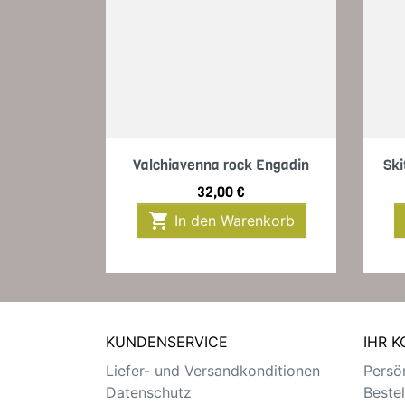
Vorschau

Valchiavenna rock Engadin
Ski
Preis
32,00 €

In den Warenkorb
KUNDENSERVICE
IHR 
Liefer- und Versandkonditionen
Persön
Datenschutz
Beste