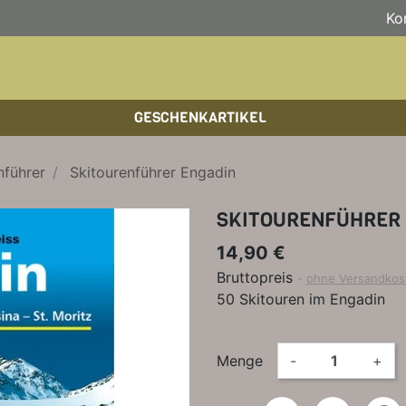
Ko
GESCHENKARTIKEL
BOULDERFÜHRER
WANDKALENDER
HOCHTOUREN
HOC
BÜC
SKI
nführer
Skitourenführer Engadin
KLETTERSTEIGFÜHRER
BIKEGUIDES
WAN
LEH
SKITOURENFÜHRER
BÜCHER/LEHRBÜCHER
OUTDOOR-KALENDER
SPI
14,90 €
Bruttopreis
ohne Versandkos
50 Skitouren im Engadin
Menge
-
+