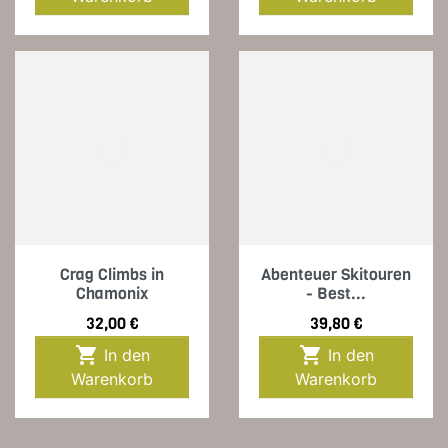
Crag Climbs in
Abenteuer Skitouren
Chamonix
- Best...
Preis
Preis
32,00 €
39,80 €


In den
In den
Warenkorb
Warenkorb