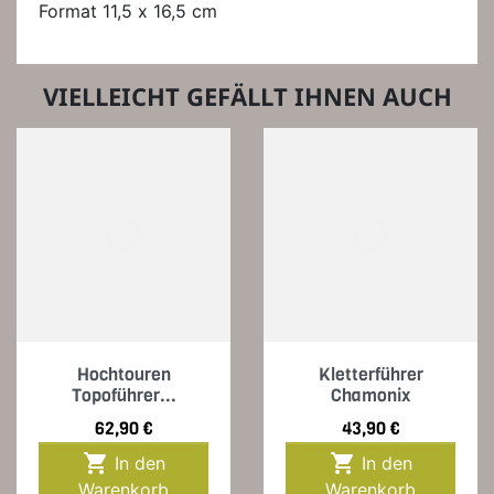
Format 11,5 x 16,5 cm
VIELLEICHT GEFÄLLT IHNEN AUCH
Hochtouren
Kletterführer
Topoführer...
Chamonix
Preis
Preis
62,90 €
43,90 €


In den
In den
Warenkorb
Warenkorb