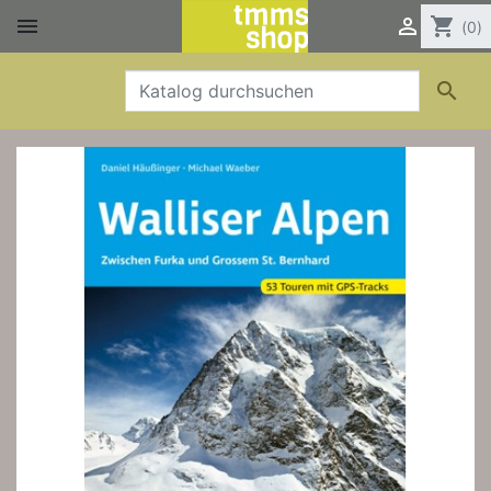


shopping_cart
(0)
