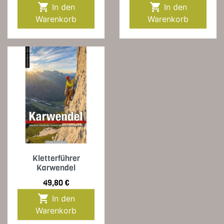


In den
In den
Warenkorb
Warenkorb
Kletterführer
Karwendel
Preis
49,80 €

In den
Warenkorb