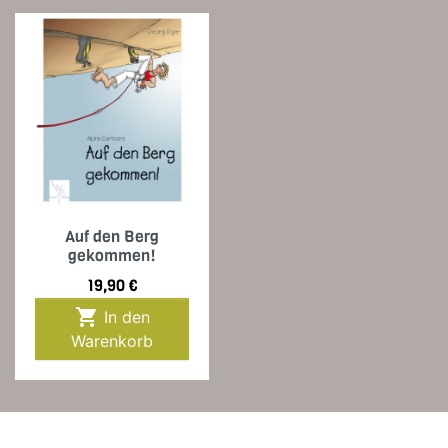
Auf den Berg
gekommen!
Preis
19,90 €

In den
Warenkorb