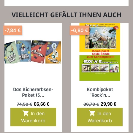
VIELLEICHT GEFÄLLT IHNEN AUCH
-7,84 €
-6,80 €
Das Kichererbsen-
Kombipaket
Paket (5...
"Rock'n...
Verkaufspreis
Preis
Verkaufspreis
Preis
66,66 €
29,90 €
74,50 €
36,70 €


In den
In den
Warenkorb
Warenkorb