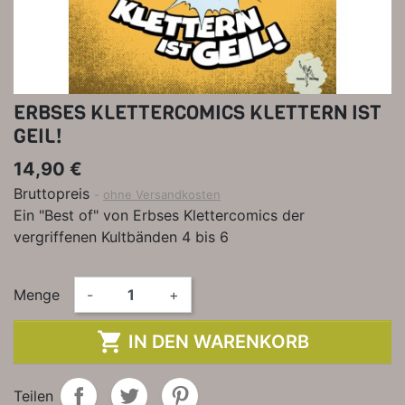
ERBSES KLETTERCOMICS KLETTERN IST
GEIL!
14,90 €
Bruttopreis
ohne Versandkosten
Ein "Best of" von Erbses Klettercomics der
vergriffenen Kultbänden 4 bis 6
Menge
-
+

IN DEN WARENKORB
Teilen