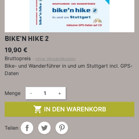
BIKE'N HIKE 2
19,90 €
Bruttopreis
ohne Versandkosten
Bike- und Wanderführer in und um Stuttgart incl. GPS-
Daten
Menge
-
+

IN DEN WARENKORB
Teilen