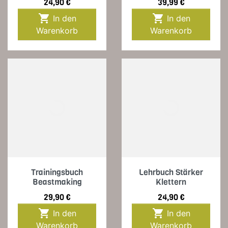
Preis
Preis
24,90 €
39,99 €


In den
In den
Warenkorb
Warenkorb
Trainingsbuch
Lehrbuch Stärker
Beastmaking
Klettern
Preis
Preis
29,90 €
24,90 €


In den
In den
Warenkorb
Warenkorb