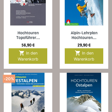
Hochtouren
Alpin-Lehrplan
Topoführer...
Hochtouren...
Preis
Preis
56,90 €
29,90 €


In den
In den
Warenkorb
Warenkorb
-20%