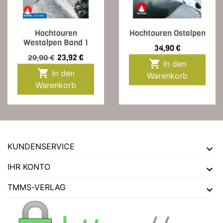
Hochtouren
Hochtouren Ostalpen
Westalpen Band 1
Preis
34,90 €
Verkaufspreis
Preis
23,92 €
29,90 €

In den

In den
Warenkorb
Warenkorb
KUNDENSERVICE
IHR KONTO
TMMS-VERLAG