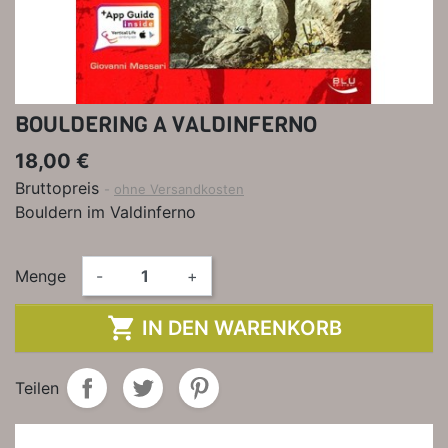
BOULDERING A VALDINFERNO
18,00 €
Bruttopreis
ohne Versandkosten
Bouldern im Valdinferno
Menge
-
+

IN DEN WARENKORB
Teilen