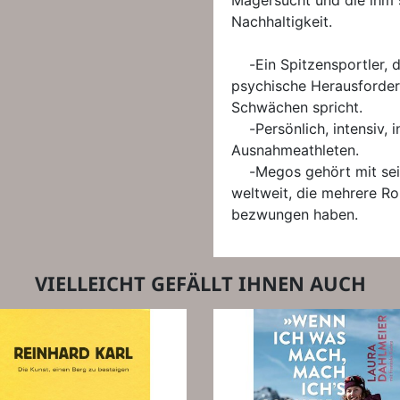
Magersucht und die ihm
Nachhaltigkeit.
-Ein Spitzensportler, d
psychische Herausforde
Schwächen spricht.
-Persönlich, intensiv, in
Ausnahmeathleten.
-Megos gehört mit sei
weltweit, die mehrere Ro
bezwungen haben.
VIELLEICHT GEFÄLLT IHNEN AUCH