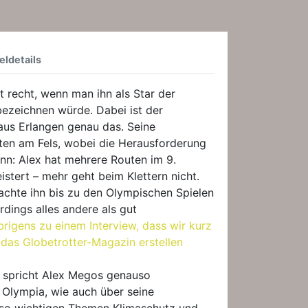
eldetails
 recht, wenn man ihn als Star der
bezeichnen würde. Dabei ist der
aus Erlangen genau das. Seine
uten am Fels, wobei die Herausforderung
nn: Alex hat mehrere Routen im 9.
stert – mehr geht beim Klettern nicht.
achte ihn bis zu den Olympischen Spielen
erdings alles andere als gut
brigens zu einem Interview, dass wir kurz
 das Globetrotter-Magazin erstellen
s spricht Alex Megos genauso
 Olympia, wie auch über seine