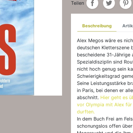
Teilen
Beschreibung
Artik
Alex Megos wäre es nicht
deutschen Kletterszene 
bescheidene 31-Jährige 
Spezialdisziplin sind Ro
nicht hoch genug sein ka
Schwierigkeitsgrad gemei
Seine Leistungsstärke br
in Paris, bei denen er all
abschnitt.
Hier geht es ü
vor Olympia mit Alex für
durften.
In dem Buch Frei am Fel
schonungslos offen über