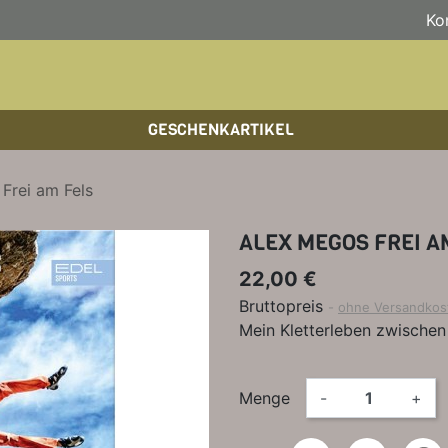
Ko
GESCHENKARTIKEL
BOULDERFÜHRER
WANDKALENDER
HOCHTOUREN
HOC
BÜC
SKI
Frei am Fels
KLETTERSTEIGFÜHRER
BIKEGUIDES
WAN
LEH
ALEX MEGOS FREI A
BÜCHER/LEHRBÜCHER
OUTDOOR-KALENDER
SPI
22,00 €
Bruttopreis
ohne Versandkos
Mein Kletterleben zwische
Menge
-
+