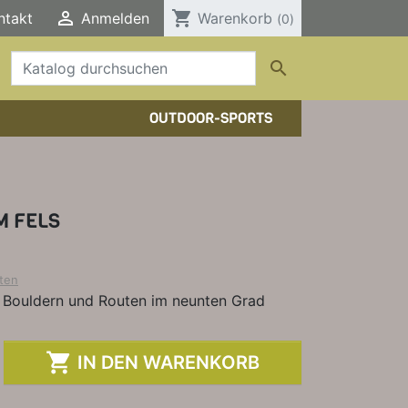

shopping_cart
ntakt
Anmelden
Warenkorb
(0)

OUTDOOR-SPORTS
HTOUREN
HER/COMICS
TOURENFÜHRER
DERFÜHRER
RBÜCHER
M FELS
ELE, T-SHIRTS, SONSTIGES
ten
n Bouldern und Routen im neunten Grad

IN DEN WARENKORB