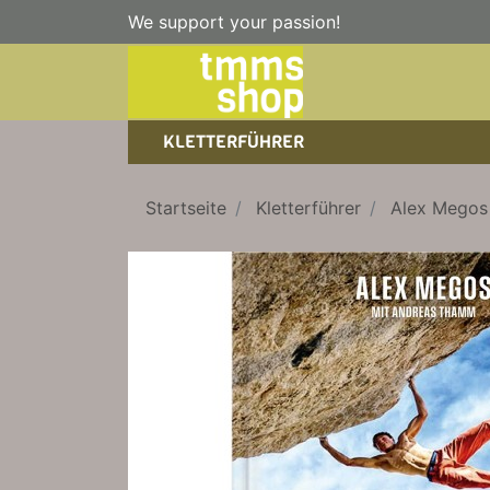
We support your passion!
KLETTERFÜHRER
SPORTKLETTERFÜHRER
NICE TO HAVE!
WANDERFÜHRER
Startseite
Kletterführer
Alex Megos 
EISKLETTERFÜHRER
KLETTERSTEIGFÜHRER
TRAINING
BÜCHER
KLETTER-KALENDER