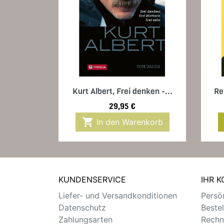
Vorschau

Kurt Albert, Frei denken -...
Re
Preis
29,95 €

In den Warenkorb
KUNDENSERVICE
IHR 
Liefer- und Versandkonditionen
Persön
Datenschutz
Beste
Zahlungsarten
Rechn