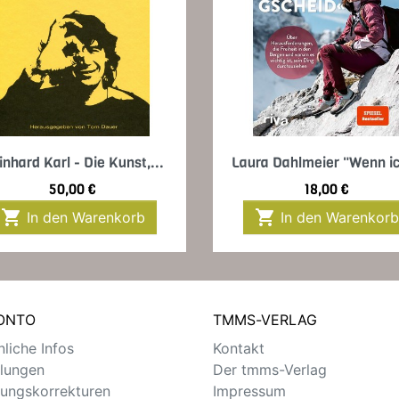
Vorschau
Vorschau


inhard Karl - Die Kunst,...
Laura Dahlmeier "Wenn ic
Preis
Preis
50,00 €
18,00 €


In den Warenkorb
In den Warenkorb
KONTO
TMMS-VERLAG
liche Infos
Kontakt
llungen
Der tmms-Verlag
ungskorrekturen
Impressum