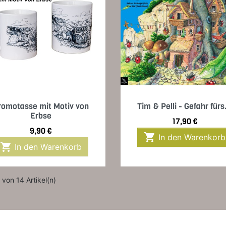
Vorschau
Vorschau


romotasse mit Motiv von
Tim & Pelli - Gefahr fürs.
Erbse
Preis
17,90 €
Preis
9,90 €

In den Warenkorb

In den Warenkorb
 von 14 Artikel(n)