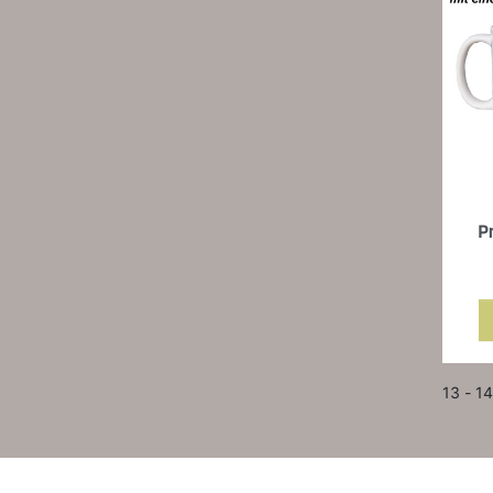
P
13 - 14