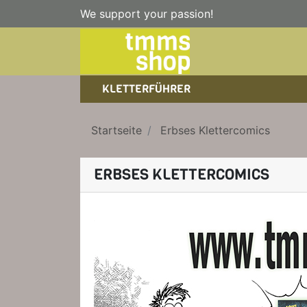
We support your passion!
KLETTERFÜHRER
SPORTKLETTERFÜHRER
NICE TO HAVE!
WANDERFÜHRER
Startseite
Erbses Klettercomics
EISKLETTERFÜHRER
KLETTERSTEIGFÜHRER
TRAINING
BÜCHER
ERBSES KLETTERCOMICS
KLETTER-KALENDER