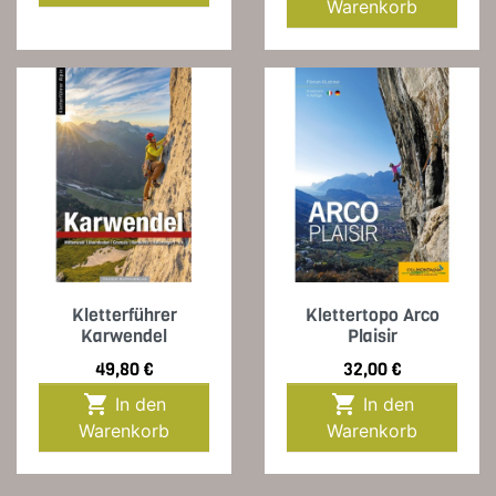
Warenkorb
Kletterführer
Klettertopo Arco
Karwendel
Plaisir
Preis
Preis
49,80 €
32,00 €


In den
In den
Warenkorb
Warenkorb