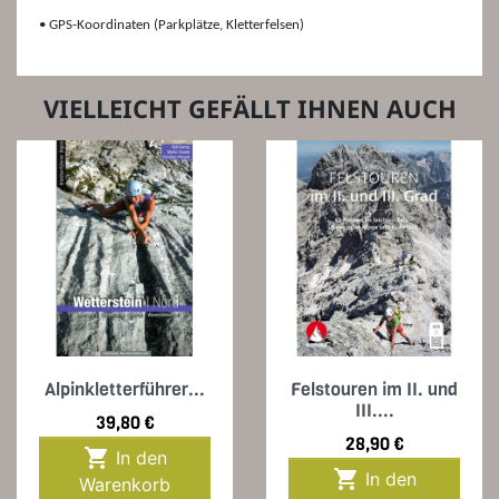
• GPS-Koordinaten (Parkplätze, Kletterfelsen)
VIELLEICHT GEFÄLLT IHNEN AUCH
Alpinkletterführer...
Felstouren im II. und
III....
Preis
39,80 €
Preis
28,90 €

In den

In den
Warenkorb