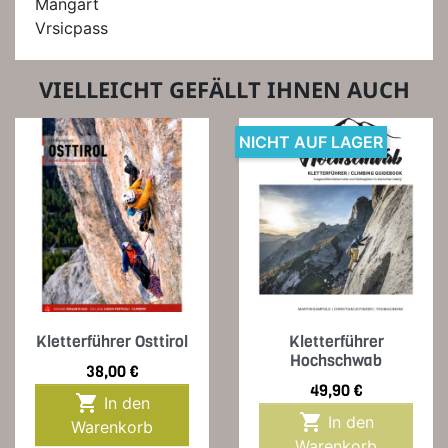
Mangart
Vrsicpass
VIELLEICHT GEFÄLLT IHNEN AUCH
NICHT AUF LAGER
Kletterführer Osttirol
Kletterführer
Hochschwab
Preis
38,00 €
Preis
49,90 €

In den

In den
Warenkorb
Warenkorb