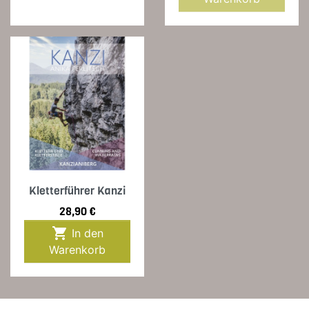
Kletterführer Kanzi
Preis
28,90 €

In den
Warenkorb