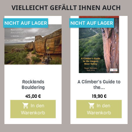
VIELLEICHT GEFÄLLT IHNEN AUCH
NICHT AUF LAGER
NICHT AUF LAGER
Rocklands
A Climber's Guide to
Bouldering
the...
Preis
Preis
45,00 €
19,90 €


In den
In den
Warenkorb
Warenkorb