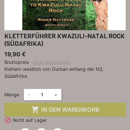
KLETTERFÜHRER KWAZULI-NATAL ROCK
(SÜDAFRIKA)
19,90 €
Bruttopreis
ohne Versandkosten
Klettern westlich von Durban entlang der N3,
Südafrirka
Menge
-
+

IN DEN WARENKORB

Nicht auf Lager