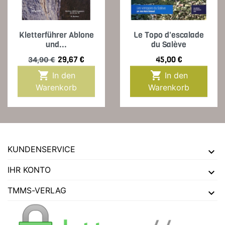
Kletterführer Ablone
Le Topo d'escalade
und...
du Salève
Verkaufspreis
Preis
Preis
29,67 €
45,00 €
34,90 €


In den
In den
Warenkorb
Warenkorb
KUNDENSERVICE
IHR KONTO
TMMS-VERLAG