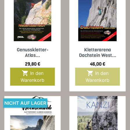
Genusskletter-
Kletterarena
Atlas...
Dachstein West...
Preis
Preis
29,80 €
46,00 €


In den
In den
Warenkorb
Warenkorb
NICHT AUF LAGER