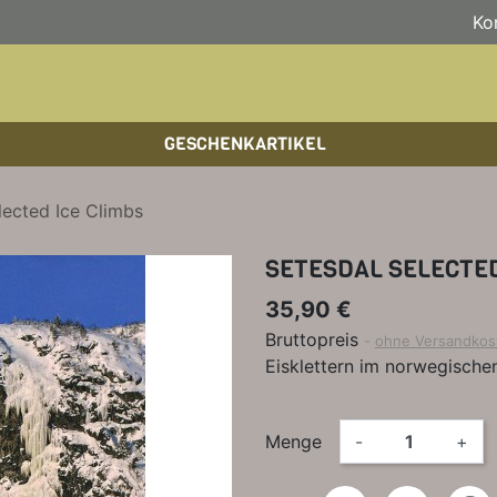
Ko
GESCHENKARTIKEL
BOULDERFÜHRER
WANDKALENDER
HOCHTOUREN
HOC
BÜC
SKI
lected Ice Climbs
KLETTERSTEIGFÜHRER
BIKEGUIDES
WAN
LEH
SETESDAL SELECTED
BÜCHER/LEHRBÜCHER
OUTDOOR-KALENDER
SPI
35,90 €
Bruttopreis
ohne Versandkos
Eisklettern im norwegische
Menge
-
+