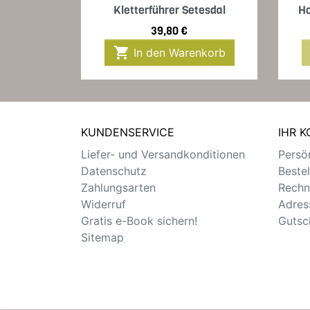
Vorschau

Kletterführer Setesdal
Ho
Preis
39,80 €

In den Warenkorb
KUNDENSERVICE
IHR 
Liefer- und Versandkonditionen
Persön
Datenschutz
Beste
Zahlungsarten
Rechn
Widerruf
Adres
Gratis e-Book sichern!
Gutsc
Sitemap