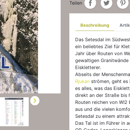
Teilen
Beschreibung
Artik
Das Setesdal im Südwes
ein beliebtes Ziel für Kle
Jahr über Routen von We
gewaltigen Granitwände 
Eiskletterer.
Abseits der Menschenmas
Rjukan
strömen, geht es i
es alles, was das Eisklet
direkt an der Straße bis 

Routen reichen von WI2 b
aus und die vielen komf
Setesdal zu einem attrakt
Das Tal ist im Führer in 