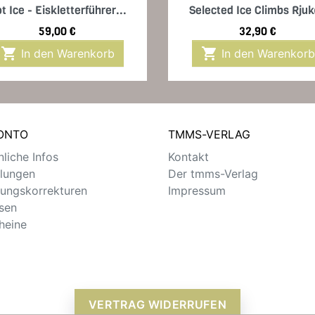
Vorschau
Vorschau


t Ice - Eiskletterführer...
Selected Ice Climbs Rju
Preis
Preis
59,00 €
32,90 €


In den Warenkorb
In den Warenkorb
KONTO
TMMS-VERLAG
liche Infos
Kontakt
llungen
Der tmms-Verlag
ungskorrekturen
Impressum
sen
heine
VERTRAG WIDERRUFEN