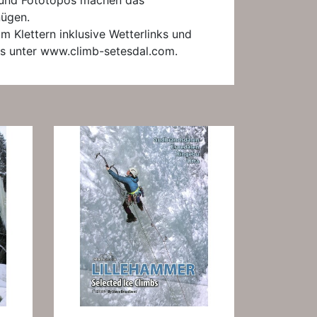
und Fototopos machen das
nügen.
m Klettern inklusive Wetterlinks und
es unter www.climb-setesdal.com.