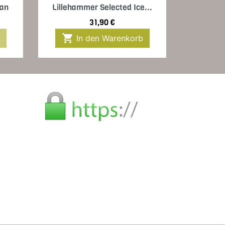
Vorschau

kan
Lillehammer Selected Ice...
Preis
31,90 €

In den Warenkorb