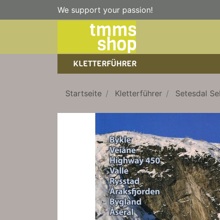
We support your passion!
KLETTERFÜHRER
SPORTKLETTERFÜHRER
NICE TO HAVE!
WANDERFÜHRER
Startseite
Kletterführer
Setesdal Se
EISKLETTERFÜHRER
KLETTERSTEIGFÜHRER
TRAINING
BÜCHER
KLETTER-KALENDER