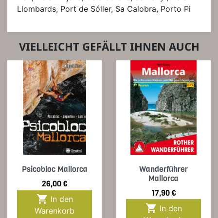
Llombards, Port de Sóller, Sa Calobra, Porto Pi
VIELLEICHT GEFÄLLT IHNEN AUCH
Psicobloc Mallorca
Wanderführer
Mallorca
Preis
26,00 €
Preis
17,90 €

In den

In den
Warenkorb