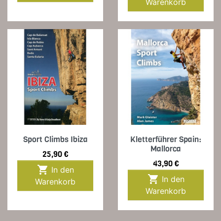
Warenkorb
Sport Climbs Ibiza
Kletterführer Spain:
Mallorca
Preis
25,90 €
Preis
43,90 €

In den

In den
Warenkorb
Warenkorb