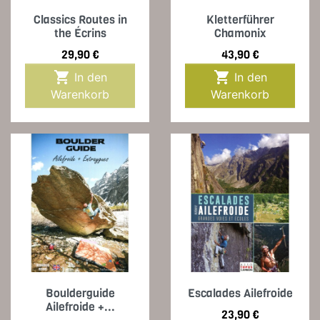
Classics Routes in
Kletterführer
the Écrins
Chamonix
Preis
Preis
29,90 €
43,90 €


In den
In den
Warenkorb
Warenkorb
Boulderguide
Escalades Ailefroide
Ailefroide +...
Preis
23,90 €