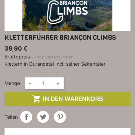
KLETTERFÜHRER BRIANÇON CLIMBS
39,90 €
Bruttopreis
ohne Versandkosten
Klettern in Durancetal incl. seiner Seitentäler
Menge
-
+

IN DEN WARENKORB
Teilen