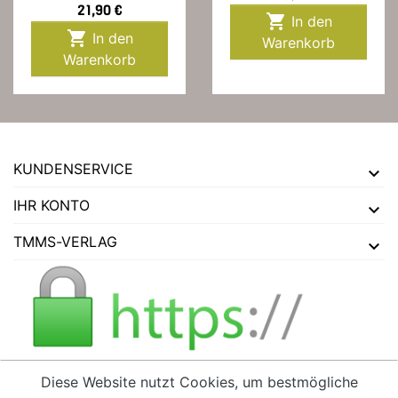
Preis
21,90 €

In den

In den
Warenkorb
Warenkorb
KUNDENSERVICE
IHR KONTO
TMMS-VERLAG
Diese Website nutzt Cookies, um bestmögliche