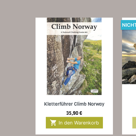
NICH
Vorschau

Kletterführer Climb Norway
Preis
35,90 €

In den Warenkorb