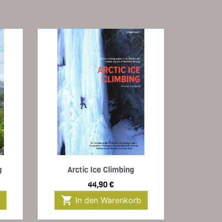
Vorschau

g
Arctic Ice Climbing
Preis
44,90 €

In den Warenkorb