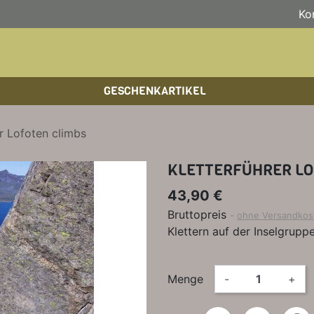
Ko
GESCHENKARTIKEL
BOULDERFÜHRER
WANDKALENDER
HOCHTOUREN
HOC
BÜC
SKI
er Lofoten climbs
KLETTERSTEIGFÜHRER
BIKEGUIDES
WAN
LEH
KLETTERFÜHRER LO
BÜCHER/LEHRBÜCHER
OUTDOOR-KALENDER
SPI
43,90 €
Bruttopreis
ohne Versandkos
Klettern auf der Inselgrupp
Menge
-
+