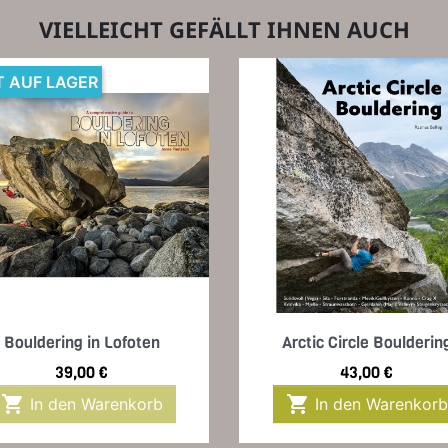
VIELLEICHT GEFÄLLT IHNEN AUCH
T AUF LAGER
Vorschau
Vorschau


Bouldering in Lofoten
Arctic Circle Boulderin
Preis
Preis
39,00 €
43,00 €


In den Warenkorb
In den Warenkorb