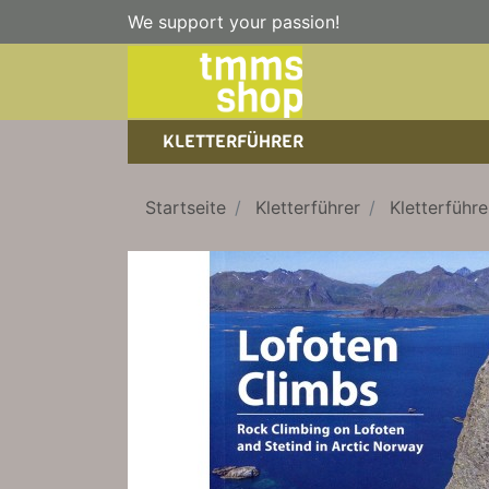
We support your passion!
KLETTERFÜHRER
SPORTKLETTERFÜHRER
NICE TO HAVE!
WANDERFÜHRER
Startseite
Kletterführer
Kletterführ
EISKLETTERFÜHRER
KLETTERSTEIGFÜHRER
TRAINING
BÜCHER
KLETTER-KALENDER