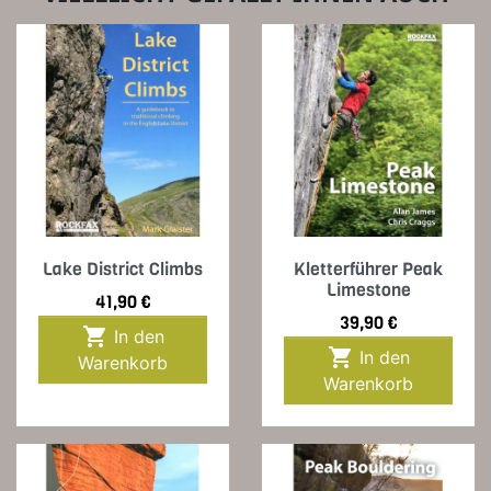
Lake District Climbs
Kletterführer Peak
Limestone
Preis
41,90 €
Preis
39,90 €

In den

In den
Warenkorb
Warenkorb