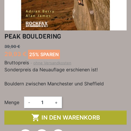
PEAK BOULDERING
39,90 €
29,93 €
25% SPAREN
Bruttopreis
ohne Versandkosten
Sonderpreis da Neuauflage erschienen ist!
Bouldern zwischen Manchester und Sheffield
Menge
-
+

IN DEN WARENKORB