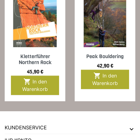
Kletterführer
Peak Bouldering
Northern Rock
Preis
42,90 €
Preis
45,90 €

In den

In den
Warenkorb
Warenkorb
KUNDENSERVICE