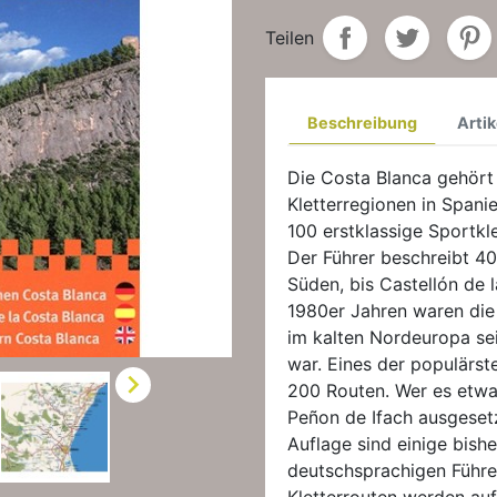
Teilen
Beschreibung
Artik
Die Costa Blanca gehört
Kletterregionen in Spani
100 erstklassige Sportkl
Der Führer beschreibt 40
Süden, bis Castellón de 
1980er Jahren waren die
im kalten Nordeuropa se
war. Eines der populärste

200 Routen. Wer es etwa
Peñon de Ifach ausgesetz
Auflage sind einige bish
deutschsprachigen Führ