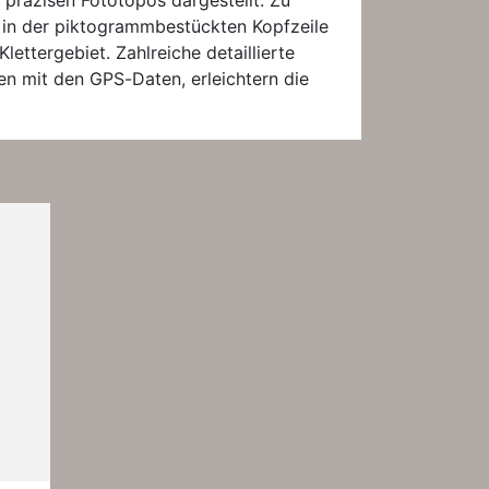
 präzisen Fototopos dargestellt. Zu
 in der piktogrammbestückten Kopfzeile
Klettergebiet. Zahlreiche detaillierte
 mit den GPS-Daten, erleichtern die