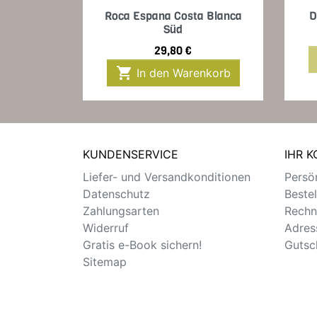
Vorschau

Roca Espana Costa Blanca
D
Süd
Preis
29,80 €

In den Warenkorb
KUNDENSERVICE
IHR 
Liefer- und Versandkonditionen
Persön
Datenschutz
Beste
Zahlungsarten
Rechn
Widerruf
Adres
Gratis e-Book sichern!
Gutsc
Sitemap