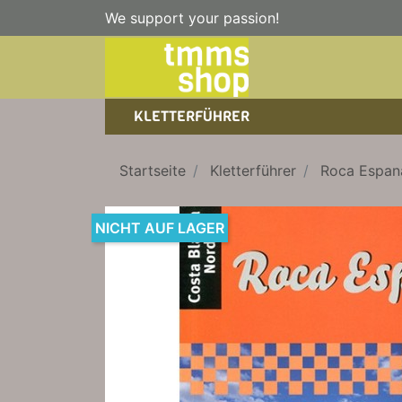
We support your passion!
KLETTERFÜHRER
SPORTKLETTERFÜHRER
NICE TO HAVE!
WANDERFÜHRER
Startseite
Kletterführer
Roca Espan
EISKLETTERFÜHRER
KLETTERSTEIGFÜHRER
TRAINING
BÜCHER
NICHT AUF LAGER
KLETTER-KALENDER