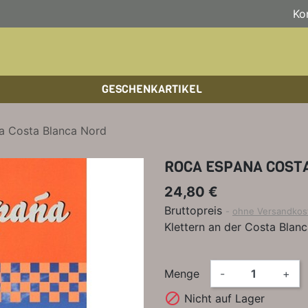
Ko
GESCHENKARTIKEL
BOULDERFÜHRER
WANDKALENDER
HOCHTOUREN
HOC
BÜC
SKI
a Costa Blanca Nord
KLETTERSTEIGFÜHRER
BIKEGUIDES
WAN
LEH
ROCA ESPANA COST
BÜCHER/LEHRBÜCHER
OUTDOOR-KALENDER
SPI
24,80 €
Bruttopreis
ohne Versandkos
Klettern an der Costa Blan
Menge
-
+

Nicht auf Lager