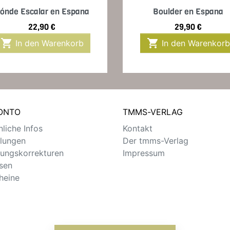
Vorschau
Vorschau


ónde Escalar en Espana
Boulder en Espana
Preis
Preis
22,90 €
29,90 €


In den Warenkorb
In den Warenkorb
KONTO
TMMS-VERLAG
liche Infos
Kontakt
llungen
Der tmms-Verlag
ungskorrekturen
Impressum
sen
heine