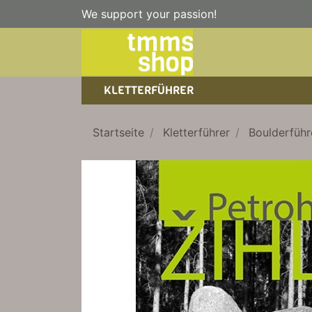
We support your passion!
KLETTERFÜHRER
SPORTKLETTERFÜHRER
NICE TO HAVE!
WANDERFÜHRER
Startseite
Kletterführer
Boulderführ
EISKLETTERFÜHRER
KLETTERSTEIGFÜHRER
TRAINING
BÜCHER
KLETTER-KALENDER