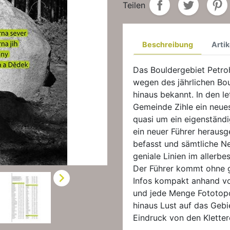
Teilen
Beschreibung
Artik
Das Bouldergebiet Petrohr
wegen des jährlichen Bou
hinaus bekannt. In den l
Gemeinde Zihle ein neues
quasi um ein eigenständ
ein neuer Führer herausg
befasst und sämtliche Ne
geniale Linien im allerbe
Der Führer kommt ohne g

Infos kompakt anhand vo
und jede Menge Fototopo
hinaus Lust auf das Gebi
Eindruck von den Kletter