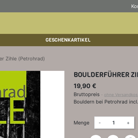
Ko
GESCHENKARTIKEL
BOULDERFÜHRER
WANDKALENDER
HOCHTOUREN
HOC
BÜC
SKI
er Zihle (Petrohrad)
KLETTERSTEIGFÜHRER
BIKEGUIDES
WAN
LEH
BOULDERFÜHRER ZI
BÜCHER/LEHRBÜCHER
OUTDOOR-KALENDER
SPI
19,90 €
Bruttopreis
ohne Versandkos
Bouldern bei Petrohrad inc
Menge
-
+