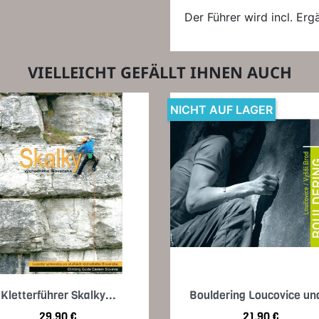
Der Führer wird incl. Er
VIELLEICHT GEFÄLLT IHNEN AUCH
NICHT AUF LAGER
Vorschau
Vorschau


Kletterführer Skalky...
Bouldering Loucovice und
Preis
Preis
29,90 €
21,90 €