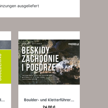
gänzungen ausgeliefert
Vorschau

...
Boulder- und Kletterführer...
Preis
24,00 €