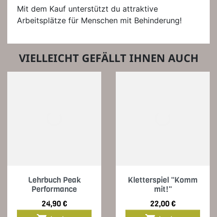
Mit dem Kauf unterstützt du attraktive
Arbeitsplätze für Menschen mit Behinderung!
VIELLEICHT GEFÄLLT IHNEN AUCH
Lehrbuch Peak
Kletterspiel "Komm
Performance
mit!"
Preis
Preis
24,90 €
22,00 €