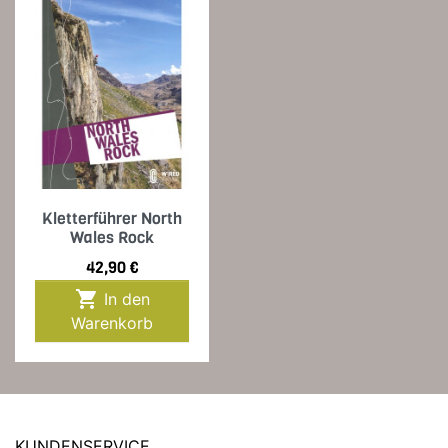
Kletterführer North
Wales Rock
Preis
42,90 €

In den
Warenkorb
KUNDENSERVICE