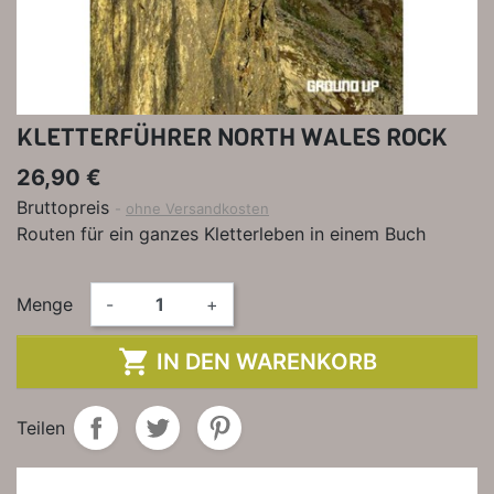
KLETTERFÜHRER NORTH WALES ROCK
26,90 €
Bruttopreis
ohne Versandkosten
Routen für ein ganzes Kletterleben in einem Buch
Menge
-
+

IN DEN WARENKORB
Teilen