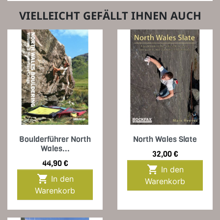
VIELLEICHT GEFÄLLT IHNEN AUCH
Boulderführer North
North Wales Slate
Wales...
Preis
32,00 €
Preis
44,90 €

In den

In den
Warenkorb
Warenkorb