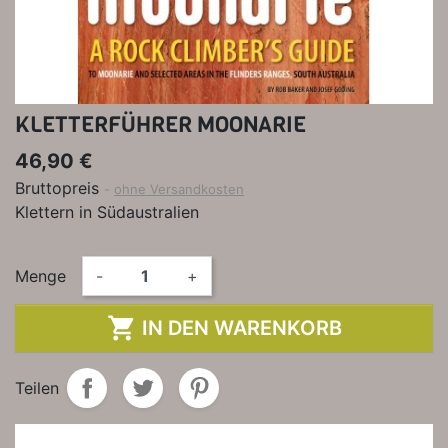
KLETTERFÜHRER MOONARIE
46,90 €
Bruttopreis
ohne Versandkosten
Klettern in Südaustralien
Menge
-
+

IN DEN WARENKORB
Teilen