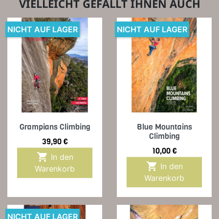
VIELLEICHT GEFÄLLT IHNEN AUCH
NICHT AUF LAGER
NICHT AUF LAGER
Grampians Climbing
Blue Mountains
Climbing
Preis
39,90 €
Preis
10,00 €

In den

In den
Warenkorb
Warenkorb
NICHT AUF LAGER