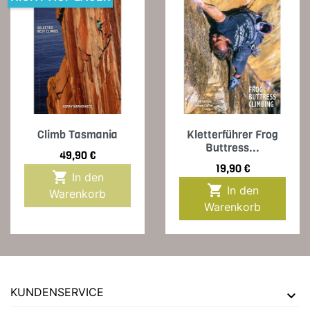
Climb Tasmania
Kletterführer Frog
Buttress...
Preis
49,90 €
Preis
19,90 €

In den

In den
Warenkorb
Warenkorb
KUNDENSERVICE