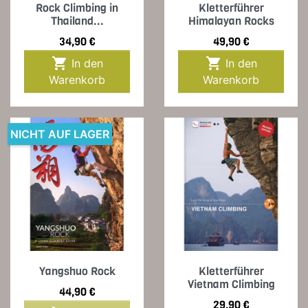
Rock Climbing in
Kletterführer
Thailand...
Himalayan Rocks
Preis
Preis
34,90 €
49,90 €


In den
In den
Warenkorb
Warenkorb
NICHT AUF LAGER
Yangshuo Rock
Kletterführer
Vietnam Climbing
Preis
44,90 €
Preis
29,90 €