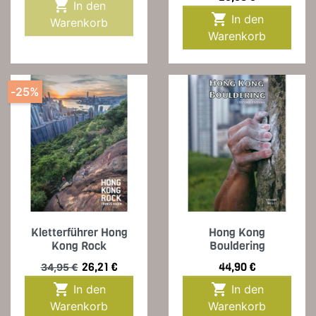

In den

In den
Warenkorb
Warenkorb
-25%
Kletterführer Hong
Hong Kong
Kong Rock
Bouldering
Verkaufspreis
Preis
Preis
26,21 €
44,90 €
34,95 €


In den
In den
Warenkorb
Warenkorb