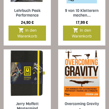
Lehrbuch Peak
9 von 10 Kletterern
Performance
machen...
Preis
Preis
24,90 €
17,99 €


In den
In den
Warenkorb
Warenkorb
Jerry Moffatt
Overcoming Gravity
Mastermind
-...