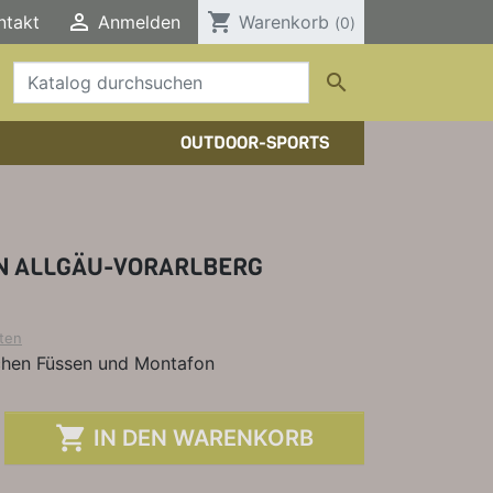

shopping_cart
ntakt
Anmelden
Warenkorb
(0)

OUTDOOR-SPORTS
HTOUREN
HER/COMICS
TOURENFÜHRER
DERFÜHRER
RBÜCHER
 ALLGÄU-VORARLBERG
ELE, T-SHIRTS, SONSTIGES
ten
hen Füssen und Montafon

IN DEN WARENKORB