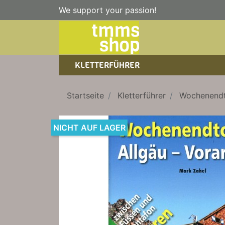
We support your passion!
KLETTERFÜHRER
SPORTKLETTERFÜHRER
NICE TO HAVE!
WANDERFÜHRER
Startseite
Kletterführer
Wochenendt
EISKLETTERFÜHRER
KLETTERSTEIGFÜHRER
TRAINING
BÜCHER
NICHT AUF LAGER
KLETTER-KALENDER