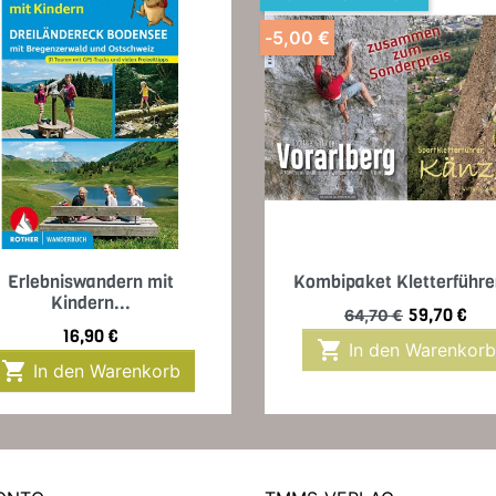
-5,00 €
Vorschau
Vorschau


Erlebniswandern mit
Kombipaket Kletterführer
Kindern...
Verkaufspreis
Preis
59,70 €
64,70 €
Preis
16,90 €

In den Warenkorb

In den Warenkorb