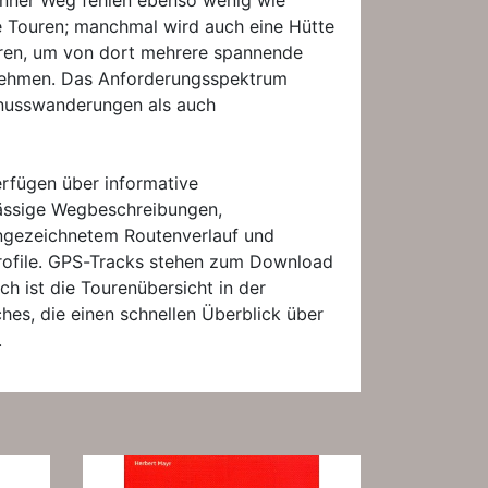
ronner Weg fehlen ebenso wenig wie
e Touren; manchmal wird auch eine Hütte
oren, um von dort mehrere spannende
rnehmen. Das Anforderungsspektrum
enusswanderungen als auch
erfügen über informative
lässige Wegbeschreibungen,
ingezeichnetem Routenverlauf und
rofile. GPS-Tracks stehen zum Download
ch ist die Tourenübersicht in der
es, die einen schnellen Überblick über
.