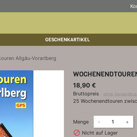
Ko
GESCHENKARTIKEL
BOULDERFÜHRER
WANDKALENDER
HOCHTOUREN
HOC
BÜC
SKI
ouren Allgäu-Vorarlberg
KLETTERSTEIGFÜHRER
BIKEGUIDES
WAN
LEH
WOCHENENDTOUREN
BÜCHER/LEHRBÜCHER
OUTDOOR-KALENDER
SPI
18,90 €
Bruttopreis
ohne Versandkos
25 Wochenendtouren zwisc
Menge
-
+

Nicht auf Lager