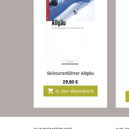
Vorschau

Skitourenführer Allgäu
Preis
29,80 €

In den Warenkorb