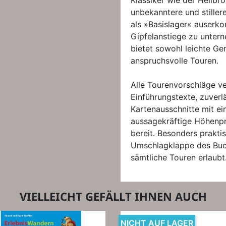
Klassiker wie der Heilb
unbekanntere und stiller
als »Basislager« auserk
Gipfelanstiege zu unte
bietet sowohl leichte G
anspruchsvolle Touren.
Alle Tourenvorschläge v
Einführungstexte, zuver
Kartenausschnitte mit e
aussagekräftige Höhenp
bereit. Besonders praktis
Umschlagklappe des Buch
sämtliche Touren erlaubt
VIELLEICHT GEFÄLLT IHNEN AUCH
NICHT AUF LAGER